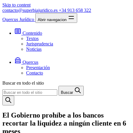
Skip to content
contacto@superbiajuridico.es
+34 913 658 322
Quercus Jurídico
Abrir navegacion
Contenido
Textos
Jurisprudencia
Noticias
Quercus
Presentación
Contacto
Buscar en todo el sitio
Buscar
El Gobierno prohíbe a los bancos
recortar la liquidez a ningún cliente en 6
meses