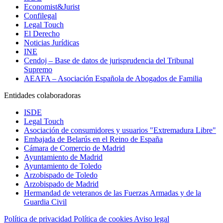
Economist&Jurist
Confilegal
Legal Touch
El Derecho
Noticias Jurídicas
INE
Cendoj – Base de datos de jurisprudencia del Tribunal
Supremo
AEAFA – Asociación Española de Abogados de Familia
Entidades colaboradoras
ISDE
Legal Touch
Asociación de consumidores y usuarios "Extremadura Libre"
Embajada de Belarús en el Reino de España
Cámara de Comercio de Madrid
Ayuntamiento de Madrid
Ayuntamiento de Toledo
Arzobispado de Toledo
Arzobispado de Madrid
Hermandad de veteranos de las Fuerzas Armadas y de la
Guardia Civil
Política de privacidad
Política de cookies
Aviso legal