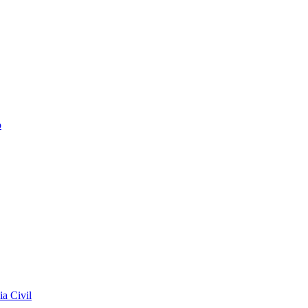
o
a Civil