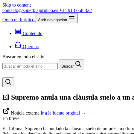
Skip to content
contacto@superbiajuridico.es
+34 913 658 322
Quercus Jurídico
Abrir navegacion
Contenido
Textos
Jurisprudencia
Quercus
Noticias
Presentación
Buscar en todo el sitio
Contacto
Buscar
El Supremo anula una cláusula suelo a un a
Noticia externa
Ir a la fuente original
→
En breve
El Tribunal Supremo ha anulado la cláusula suelo de un préstamo hipote
ficha con los detalles de financiación ni el notario avisó «específicame