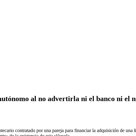
utónomo al no advertirla ni el banco ni el n
cario contratado por una pareja para financiar la adquisición de una lic
nte» de la existencia de esta cláusula.