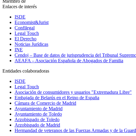
Miembro de
Enlaces de interés
ISDE
Economist&Jurist
Confilegal
Legal Touch
El Derecho
Noticias Jurídicas
INE
Cendoj – Base de datos de jurisprudencia del Tribunal Suprem
AEAFA – Asociación Española de Abogados de Familia
Entidades colaboradoras
ISDE
Legal Touch
Asociación de consumidores y usuarios "Extremadura Libre"
Embajada de Belarús en el Reino de España
Cámara de Comercio de Madrid
Ayuntamiento de Madrid
Ayuntamiento de Toledo
Arzobispado de Toledo
Arzobispado de Madrid
Hermandad de veteranos de las Fuerzas Armadas y de la Guardi