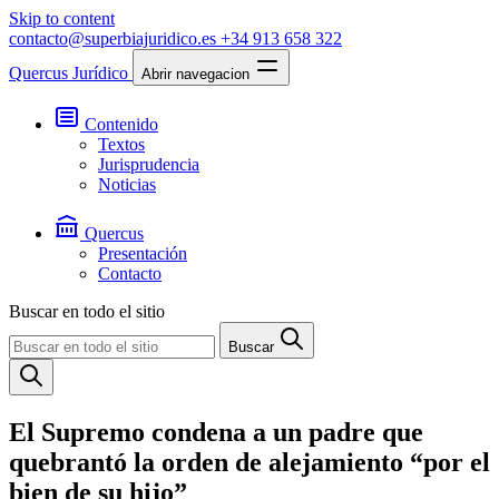
Skip to content
contacto@superbiajuridico.es
+34 913 658 322
Quercus Jurídico
Abrir navegacion
Contenido
Textos
Jurisprudencia
Noticias
Quercus
Presentación
Contacto
Buscar en todo el sitio
Buscar
El Supremo condena a un padre que
quebrantó la orden de alejamiento “por el
bien de su hijo”