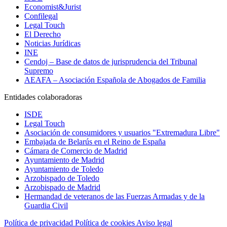
Economist&Jurist
Confilegal
Legal Touch
El Derecho
Noticias Jurídicas
INE
Cendoj – Base de datos de jurisprudencia del Tribunal
Supremo
AEAFA – Asociación Española de Abogados de Familia
Entidades colaboradoras
ISDE
Legal Touch
Asociación de consumidores y usuarios "Extremadura Libre"
Embajada de Belarús en el Reino de España
Cámara de Comercio de Madrid
Ayuntamiento de Madrid
Ayuntamiento de Toledo
Arzobispado de Toledo
Arzobispado de Madrid
Hermandad de veteranos de las Fuerzas Armadas y de la
Guardia Civil
Política de privacidad
Política de cookies
Aviso legal