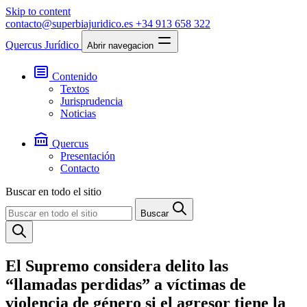
Skip to content
contacto@superbiajuridico.es
+34 913 658 322
Quercus Jurídico
Abrir navegacion
Contenido
Textos
Jurisprudencia
Noticias
Quercus
Presentación
Contacto
Buscar en todo el sitio
Buscar
El Supremo considera delito las
“llamadas perdidas” a víctimas de
violencia de género si el agresor tiene la