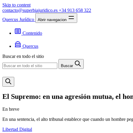
Skip to content
contacto@superbiajuridico.es
+34 913 658 322
Quercus Jurídico
Abrir navegacion
Contenido
Textos
Jurisprudencia
Quercus
Noticias
Presentación
Buscar en todo el sitio
Contacto
Buscar
El Supremo: en una agresión mutua, el hom
En breve
En una sentencia, el alto tribunal establece que cuando un hombre pe
Libertad Digital