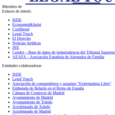
Miembro de
Enlaces de interés
ISDE
Economist&Jurist
Confilegal
Legal Touch
El Derecho
Noticias Jurídicas
INE
Cendoj – Base de datos de jurisprudencia del Tribunal Suprem
AEAFA – Asociación Española de Abogados de Familia
Entidades colaboradoras
ISDE
Legal Touch
Asociación de consumidores y usuarios "Extremadura Libre"
Embajada de Belarús en el Reino de España
Cámara de Comercio de Madrid
Ayuntamiento de Madrid
Ayuntamiento de Toledo
Arzobispado de Toledo
Arzobispado de Madrid