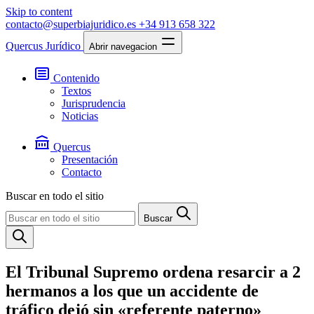
Skip to content
contacto@superbiajuridico.es
+34 913 658 322
Quercus Jurídico
Abrir navegacion
Contenido
Textos
Jurisprudencia
Noticias
Quercus
Presentación
Contacto
Buscar en todo el sitio
Buscar
El Tribunal Supremo ordena resarcir a 2
hermanos a los que un accidente de
tráfico dejó sin «referente paterno»