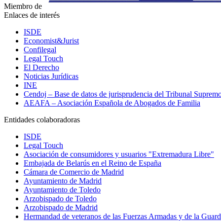
Miembro de
Enlaces de interés
ISDE
Economist&Jurist
Confilegal
Legal Touch
El Derecho
Noticias Jurídicas
INE
Cendoj – Base de datos de jurisprudencia del Tribunal Suprem
AEAFA – Asociación Española de Abogados de Familia
Entidades colaboradoras
ISDE
Legal Touch
Asociación de consumidores y usuarios "Extremadura Libre"
Embajada de Belarús en el Reino de España
Cámara de Comercio de Madrid
Ayuntamiento de Madrid
Ayuntamiento de Toledo
Arzobispado de Toledo
Arzobispado de Madrid
Hermandad de veteranos de las Fuerzas Armadas y de la Guardi