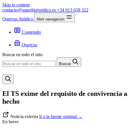
Skip to content
contacto@superbiajuridico.es
+34 913 658 322
Quercus Jurídico
Abrir navegacion
Contenido
Textos
Jurisprudencia
Quercus
Noticias
Presentación
Buscar en todo el sitio
Contacto
Buscar
El TS exime del requisito de convivencia a
hecho
Noticia externa
Ir a la fuente original
→
En breve