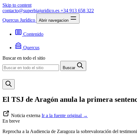
Skip to content
contacto@superbiajuridico.es
+34 913 658 322
Quercus Jurídico
Abrir navegacion
Contenido
Textos
Jurisprudencia
Quercus
Noticias
Presentación
Buscar en todo el sitio
Contacto
Buscar
El TSJ de Aragón anula la primera senten
Noticia externa
Ir a la fuente original
→
En breve
Reprocha a la Audiencia de Zaragoza la sobrevaloración del testimonio