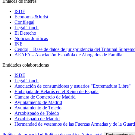
Enlaces de interés
ISDE
Economist&Jurist
Confilegal
Legal Touch
El Derecho
Noticias Jurídicas
INE
Cendoj – Base de datos de jurisprudencia del Tribunal Suprem
AEAFA – Asociación Española de Abogados de Familia
Entidades colaboradoras
ISDE
Legal Touch
Asociación de consumidores y usuarios "Extremadura Libre"
Embajada de Belarús en el Reino de España
Cámara de Comercio de Madrid
Ayuntamiento de Madrid
Ayuntamiento de Toledo
Arzobispado de Toledo
Arzobispado de Madrid
Hermandad de veteranos de las Fuerzas Armadas y de la Guardi
Política de privacidad
Política de cookies
Aviso legal
Preferencias de