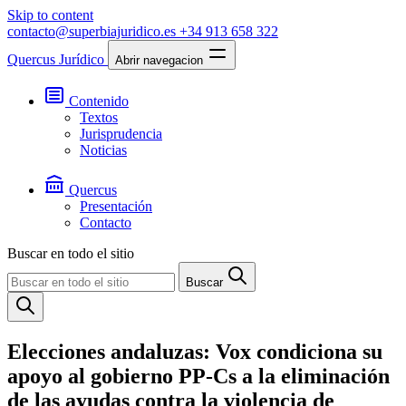
Skip to content
contacto@superbiajuridico.es
+34 913 658 322
Quercus Jurídico
Abrir navegacion
Contenido
Textos
Jurisprudencia
Noticias
Quercus
Presentación
Contacto
Buscar en todo el sitio
Buscar
Elecciones andaluzas: Vox condiciona su
apoyo al gobierno PP-Cs a la eliminación
de las ayudas contra la violencia de