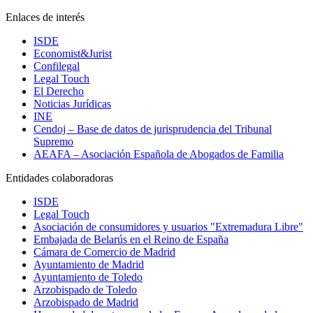
Enlaces de interés
ISDE
Economist&Jurist
Confilegal
Legal Touch
El Derecho
Noticias Jurídicas
INE
Cendoj – Base de datos de jurisprudencia del Tribunal
Supremo
AEAFA – Asociación Española de Abogados de Familia
Entidades colaboradoras
ISDE
Legal Touch
Asociación de consumidores y usuarios "Extremadura Libre"
Embajada de Belarús en el Reino de España
Cámara de Comercio de Madrid
Ayuntamiento de Madrid
Ayuntamiento de Toledo
Arzobispado de Toledo
Arzobispado de Madrid