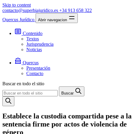
Skip to content
contacto@superbiajuridico.es
+34 913 658 322
Quercus Jurídico
Abrir navegacion
Contenido
Textos
Jurisprudencia
Noticias
Quercus
Presentación
Contacto
Buscar en todo el sitio
Buscar
Establece la custodia compartida pese a la
sentencia firme por actos de violencia de
género