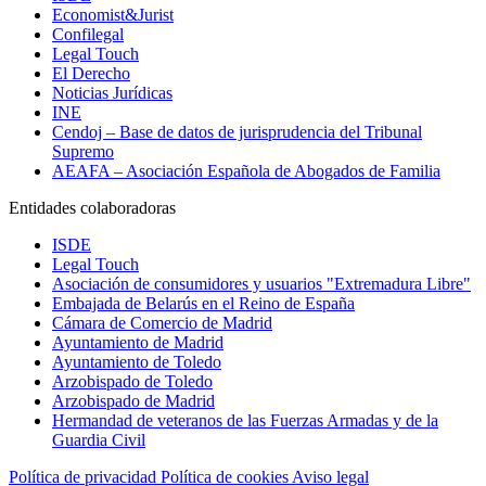
Economist&Jurist
Confilegal
Legal Touch
El Derecho
Noticias Jurídicas
INE
Cendoj – Base de datos de jurisprudencia del Tribunal
Supremo
AEAFA – Asociación Española de Abogados de Familia
Entidades colaboradoras
ISDE
Legal Touch
Asociación de consumidores y usuarios "Extremadura Libre"
Embajada de Belarús en el Reino de España
Cámara de Comercio de Madrid
Ayuntamiento de Madrid
Ayuntamiento de Toledo
Arzobispado de Toledo
Arzobispado de Madrid
Hermandad de veteranos de las Fuerzas Armadas y de la
Guardia Civil
Política de privacidad
Política de cookies
Aviso legal