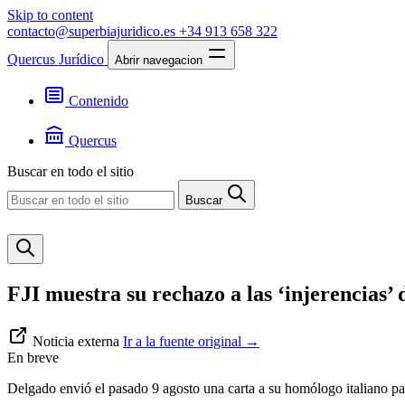
Skip to content
contacto@superbiajuridico.es
+34 913 658 322
Quercus Jurídico
Abrir navegacion
Contenido
Textos
Jurisprudencia
Quercus
Noticias
Presentación
Buscar en todo el sitio
Contacto
Buscar
FJI muestra su rechazo a las ‘injerencias’ 
Noticia externa
Ir a la fuente original
→
En breve
Delgado envió el pasado 9 agosto una carta a su homólogo italiano pa