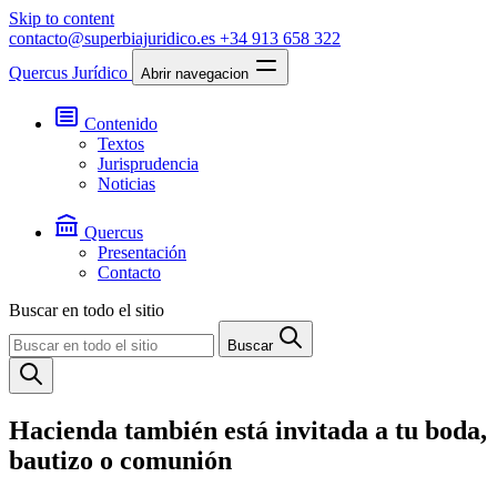
Skip to content
contacto@superbiajuridico.es
+34 913 658 322
Quercus Jurídico
Abrir navegacion
Contenido
Textos
Jurisprudencia
Noticias
Quercus
Presentación
Contacto
Buscar en todo el sitio
Buscar
Hacienda también está invitada a tu boda,
bautizo o comunión