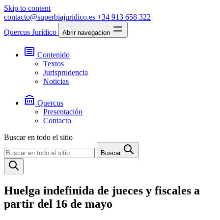
Skip to content
contacto@superbiajuridico.es
+34 913 658 322
Quercus Jurídico
Abrir navegacion
Contenido
Textos
Jurisprudencia
Noticias
Quercus
Presentación
Contacto
Buscar en todo el sitio
Buscar
Huelga indefinida de jueces y fiscales a
partir del 16 de mayo