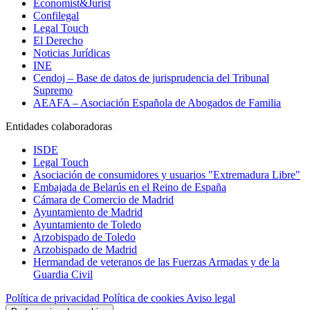
Economist&Jurist
Confilegal
Legal Touch
El Derecho
Noticias Jurídicas
INE
Cendoj – Base de datos de jurisprudencia del Tribunal
Supremo
AEAFA – Asociación Española de Abogados de Familia
Entidades colaboradoras
ISDE
Legal Touch
Asociación de consumidores y usuarios "Extremadura Libre"
Embajada de Belarús en el Reino de España
Cámara de Comercio de Madrid
Ayuntamiento de Madrid
Ayuntamiento de Toledo
Arzobispado de Toledo
Arzobispado de Madrid
Hermandad de veteranos de las Fuerzas Armadas y de la
Guardia Civil
Política de privacidad
Política de cookies
Aviso legal