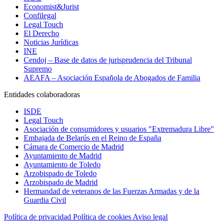
Economist&Jurist
Confilegal
Legal Touch
El Derecho
Noticias Jurídicas
INE
Cendoj – Base de datos de jurisprudencia del Tribunal
Supremo
AEAFA – Asociación Española de Abogados de Familia
Entidades colaboradoras
ISDE
Legal Touch
Asociación de consumidores y usuarios "Extremadura Libre"
Embajada de Belarús en el Reino de España
Cámara de Comercio de Madrid
Ayuntamiento de Madrid
Ayuntamiento de Toledo
Arzobispado de Toledo
Arzobispado de Madrid
Hermandad de veteranos de las Fuerzas Armadas y de la
Guardia Civil
Política de privacidad
Política de cookies
Aviso legal