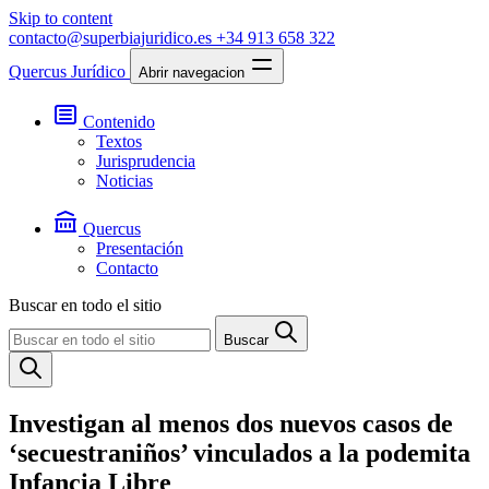
Skip to content
contacto@superbiajuridico.es
+34 913 658 322
Quercus Jurídico
Abrir navegacion
Contenido
Textos
Jurisprudencia
Noticias
Quercus
Presentación
Contacto
Buscar en todo el sitio
Buscar
Investigan al menos dos nuevos casos de
‘secuestraniños’ vinculados a la podemita
Infancia Libre