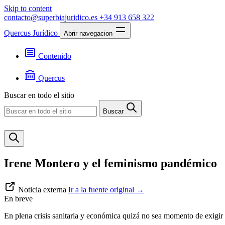
Skip to content
contacto@superbiajuridico.es
+34 913 658 322
Quercus Jurídico
Abrir navegacion
Contenido
Textos
Jurisprudencia
Quercus
Noticias
Presentación
Buscar en todo el sitio
Contacto
Buscar
Irene Montero y el feminismo pandémico
Noticia externa
Ir a la fuente original
→
En breve
En plena crisis sanitaria y económica quizá no sea momento de exigir