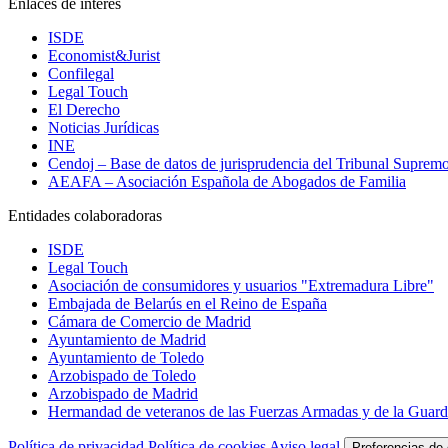
Enlaces de interés
ISDE
Economist&Jurist
Confilegal
Legal Touch
El Derecho
Noticias Jurídicas
INE
Cendoj – Base de datos de jurisprudencia del Tribunal Suprem
AEAFA – Asociación Española de Abogados de Familia
Entidades colaboradoras
ISDE
Legal Touch
Asociación de consumidores y usuarios "Extremadura Libre"
Embajada de Belarús en el Reino de España
Cámara de Comercio de Madrid
Ayuntamiento de Madrid
Ayuntamiento de Toledo
Arzobispado de Toledo
Arzobispado de Madrid
Hermandad de veteranos de las Fuerzas Armadas y de la Guardi
Política de privacidad
Política de cookies
Aviso legal
Preferencias de