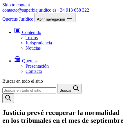
Skip to content
contacto@superbiajuridico.es
+34 913 658 322
Quercus Jurídico
Abrir navegacion
Contenido
Textos
Jurisprudencia
Noticias
Quercus
Presentación
Contacto
Buscar en todo el sitio
Buscar
Justicia prevé recuperar la normalidad
en los tribunales en el mes de septiembre