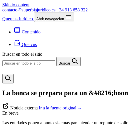
Skip to content
contacto@superbiajuridico.es
+34 913 658 322
Quercus Jurídico
Abrir navegacion
Contenido
Textos
Jurisprudencia
Quercus
Noticias
Presentación
Buscar en todo el sitio
Contacto
Buscar
La banca se prepara para un &#8216;boom
Noticia externa
Ir a la fuente original
→
En breve
Las entidades ponen a punto sistemas para atender un repunte de solic