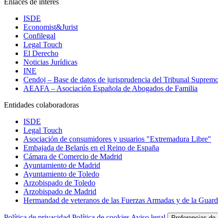
Enlaces de interés
ISDE
Economist&Jurist
Confilegal
Legal Touch
El Derecho
Noticias Jurídicas
INE
Cendoj – Base de datos de jurisprudencia del Tribunal Suprem
AEAFA – Asociación Española de Abogados de Familia
Entidades colaboradoras
ISDE
Legal Touch
Asociación de consumidores y usuarios "Extremadura Libre"
Embajada de Belarús en el Reino de España
Cámara de Comercio de Madrid
Ayuntamiento de Madrid
Ayuntamiento de Toledo
Arzobispado de Toledo
Arzobispado de Madrid
Hermandad de veteranos de las Fuerzas Armadas y de la Guardi
Política de privacidad
Política de cookies
Aviso legal
Preferencias de