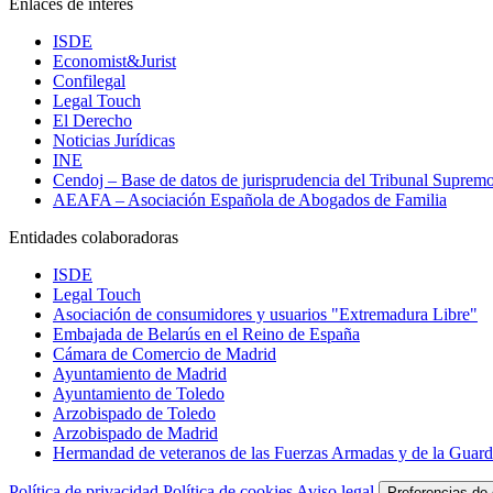
Enlaces de interés
ISDE
Economist&Jurist
Confilegal
Legal Touch
El Derecho
Noticias Jurídicas
INE
Cendoj – Base de datos de jurisprudencia del Tribunal Suprem
AEAFA – Asociación Española de Abogados de Familia
Entidades colaboradoras
ISDE
Legal Touch
Asociación de consumidores y usuarios "Extremadura Libre"
Embajada de Belarús en el Reino de España
Cámara de Comercio de Madrid
Ayuntamiento de Madrid
Ayuntamiento de Toledo
Arzobispado de Toledo
Arzobispado de Madrid
Hermandad de veteranos de las Fuerzas Armadas y de la Guardi
Política de privacidad
Política de cookies
Aviso legal
Preferencias de