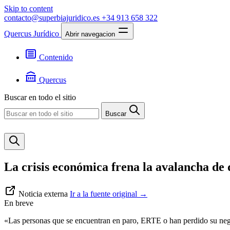
Skip to content
contacto@superbiajuridico.es
+34 913 658 322
Quercus Jurídico
Abrir navegacion
Contenido
Textos
Jurisprudencia
Quercus
Noticias
Presentación
Buscar en todo el sitio
Contacto
Buscar
La crisis económica frena la avalancha de 
Noticia externa
Ir a la fuente original
→
En breve
«Las personas que se encuentran en paro, ERTE o han perdido su neg