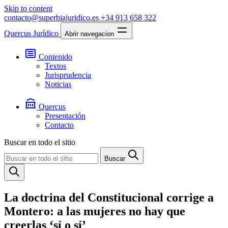
Skip to content
contacto@superbiajuridico.es
+34 913 658 322
Quercus Jurídico
Abrir navegacion
Contenido
Textos
Jurisprudencia
Noticias
Quercus
Presentación
Contacto
Buscar en todo el sitio
Buscar
La doctrina del Constitucional corrige a
Montero: a las mujeres no hay que
creerlas ‘sí o sí’