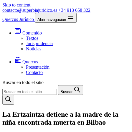
Skip to content
contacto@superbiajuridico.es
+34 913 658 322
Quercus Jurídico
Abrir navegacion
Contenido
Textos
Jurisprudencia
Noticias
Quercus
Presentación
Contacto
Buscar en todo el sitio
Buscar
La Ertzaintza detiene a la madre de la
niña encontrada muerta en Bilbao