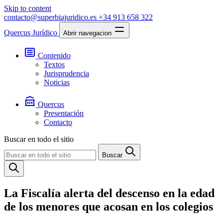
Skip to content
contacto@superbiajuridico.es
+34 913 658 322
Quercus Jurídico
Abrir navegacion
Contenido
Textos
Jurisprudencia
Noticias
Quercus
Presentación
Contacto
Buscar en todo el sitio
Buscar
La Fiscalía alerta del descenso en la edad
de los menores que acosan en los colegios