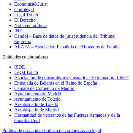
Economist&Jurist
Confilegal
Legal Touch
El Derecho
Noticias Jurídicas
INE
Cendoj – Base de datos de jurisprudencia del Tribunal
Supremo
AEAFA – Asociación Española de Abogados de Familia
Entidades colaboradoras
ISDE
Legal Touch
Asociación de consumidores y usuarios "Extremadura Libre"
Embajada de Belarús en el Reino de España
Cámara de Comercio de Madrid
Ayuntamiento de Madrid
Ayuntamiento de Toledo
Arzobispado de Toledo
Arzobispado de Madrid
Hermandad de veteranos de las Fuerzas Armadas y de la
Guardia Civil
Política de privacidad
Política de cookies
Aviso legal