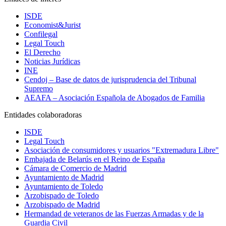
ISDE
Economist&Jurist
Confilegal
Legal Touch
El Derecho
Noticias Jurídicas
INE
Cendoj – Base de datos de jurisprudencia del Tribunal
Supremo
AEAFA – Asociación Española de Abogados de Familia
Entidades colaboradoras
ISDE
Legal Touch
Asociación de consumidores y usuarios "Extremadura Libre"
Embajada de Belarús en el Reino de España
Cámara de Comercio de Madrid
Ayuntamiento de Madrid
Ayuntamiento de Toledo
Arzobispado de Toledo
Arzobispado de Madrid
Hermandad de veteranos de las Fuerzas Armadas y de la
Guardia Civil