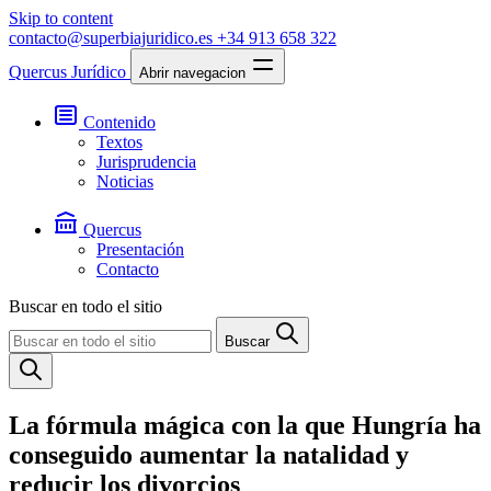
Skip to content
contacto@superbiajuridico.es
+34 913 658 322
Quercus Jurídico
Abrir navegacion
Contenido
Textos
Jurisprudencia
Noticias
Quercus
Presentación
Contacto
Buscar en todo el sitio
Buscar
La fórmula mágica con la que Hungría ha
conseguido aumentar la natalidad y
reducir los divorcios