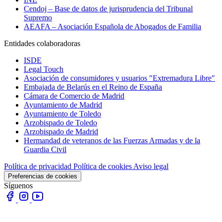
Cendoj – Base de datos de jurisprudencia del Tribunal
Supremo
AEAFA – Asociación Española de Abogados de Familia
Entidades colaboradoras
ISDE
Legal Touch
Asociación de consumidores y usuarios "Extremadura Libre"
Embajada de Belarús en el Reino de España
Cámara de Comercio de Madrid
Ayuntamiento de Madrid
Ayuntamiento de Toledo
Arzobispado de Toledo
Arzobispado de Madrid
Hermandad de veteranos de las Fuerzas Armadas y de la
Guardia Civil
Política de privacidad
Política de cookies
Aviso legal
Preferencias de cookies
Síguenos