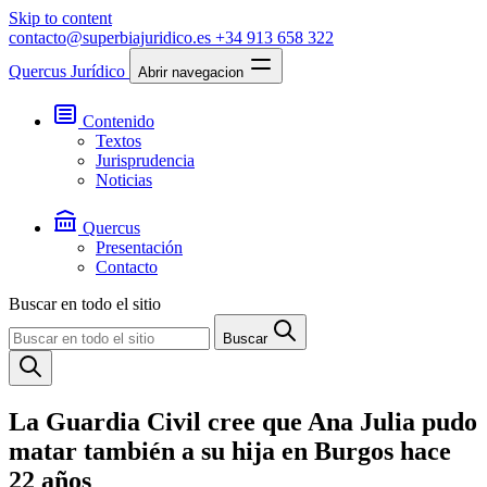
Skip to content
contacto@superbiajuridico.es
+34 913 658 322
Quercus Jurídico
Abrir navegacion
Contenido
Textos
Jurisprudencia
Noticias
Quercus
Presentación
Contacto
Buscar en todo el sitio
Buscar
La Guardia Civil cree que Ana Julia pudo
matar también a su hija en Burgos hace
22 años