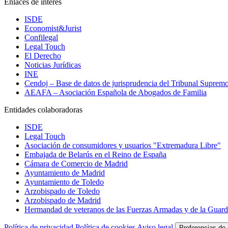
Enlaces de interés
ISDE
Economist&Jurist
Confilegal
Legal Touch
El Derecho
Noticias Jurídicas
INE
Cendoj – Base de datos de jurisprudencia del Tribunal Suprem
AEAFA – Asociación Española de Abogados de Familia
Entidades colaboradoras
ISDE
Legal Touch
Asociación de consumidores y usuarios "Extremadura Libre"
Embajada de Belarús en el Reino de España
Cámara de Comercio de Madrid
Ayuntamiento de Madrid
Ayuntamiento de Toledo
Arzobispado de Toledo
Arzobispado de Madrid
Hermandad de veteranos de las Fuerzas Armadas y de la Guardi
Política de privacidad
Política de cookies
Aviso legal
Preferencias de