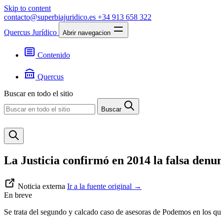
Skip to content
contacto@superbiajuridico.es
+34 913 658 322
Quercus Jurídico
Abrir navegacion
Contenido
Textos
Jurisprudencia
Quercus
Noticias
Presentación
Buscar en todo el sitio
Contacto
Buscar
La Justicia confirmó en 2014 la falsa denu
Noticia externa
Ir a la fuente original
→
En breve
Se trata del segundo y calcado caso de asesoras de Podemos en los que 