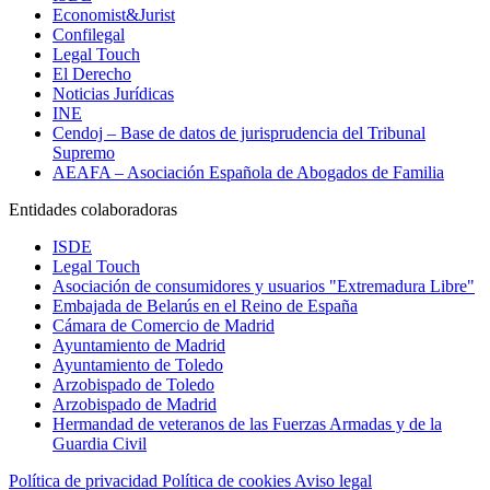
Economist&Jurist
Confilegal
Legal Touch
El Derecho
Noticias Jurídicas
INE
Cendoj – Base de datos de jurisprudencia del Tribunal
Supremo
AEAFA – Asociación Española de Abogados de Familia
Entidades colaboradoras
ISDE
Legal Touch
Asociación de consumidores y usuarios "Extremadura Libre"
Embajada de Belarús en el Reino de España
Cámara de Comercio de Madrid
Ayuntamiento de Madrid
Ayuntamiento de Toledo
Arzobispado de Toledo
Arzobispado de Madrid
Hermandad de veteranos de las Fuerzas Armadas y de la
Guardia Civil
Política de privacidad
Política de cookies
Aviso legal