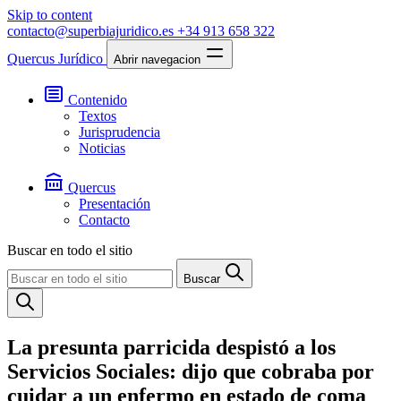
Skip to content
contacto@superbiajuridico.es
+34 913 658 322
Quercus Jurídico
Abrir navegacion
Contenido
Textos
Jurisprudencia
Noticias
Quercus
Presentación
Contacto
Buscar en todo el sitio
Buscar
La presunta parricida despistó a los
Servicios Sociales: dijo que cobraba por
cuidar a un enfermo en estado de coma