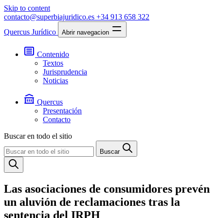
Skip to content
contacto@superbiajuridico.es
+34 913 658 322
Quercus Jurídico
Abrir navegacion
Contenido
Textos
Jurisprudencia
Noticias
Quercus
Presentación
Contacto
Buscar en todo el sitio
Buscar
Las asociaciones de consumidores prevén
un aluvión de reclamaciones tras la
sentencia del IRPH