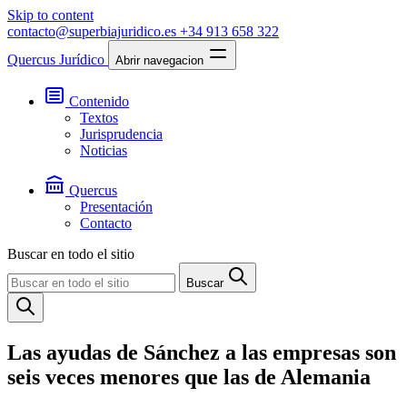
Skip to content
contacto@superbiajuridico.es
+34 913 658 322
Quercus Jurídico
Abrir navegacion
Contenido
Textos
Jurisprudencia
Noticias
Quercus
Presentación
Contacto
Buscar en todo el sitio
Buscar
Las ayudas de Sánchez a las empresas son
seis veces menores que las de Alemania