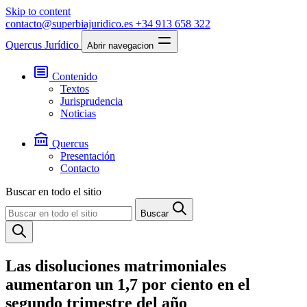
Skip to content
contacto@superbiajuridico.es
+34 913 658 322
Quercus Jurídico
Abrir navegacion
Contenido
Textos
Jurisprudencia
Noticias
Quercus
Presentación
Contacto
Buscar en todo el sitio
Buscar
Las disoluciones matrimoniales
aumentaron un 1,7 por ciento en el
segundo trimestre del año