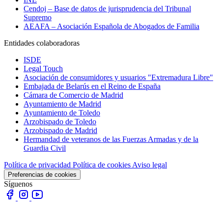
Cendoj – Base de datos de jurisprudencia del Tribunal
Supremo
AEAFA – Asociación Española de Abogados de Familia
Entidades colaboradoras
ISDE
Legal Touch
Asociación de consumidores y usuarios "Extremadura Libre"
Embajada de Belarús en el Reino de España
Cámara de Comercio de Madrid
Ayuntamiento de Madrid
Ayuntamiento de Toledo
Arzobispado de Toledo
Arzobispado de Madrid
Hermandad de veteranos de las Fuerzas Armadas y de la
Guardia Civil
Política de privacidad
Política de cookies
Aviso legal
Preferencias de cookies
Síguenos