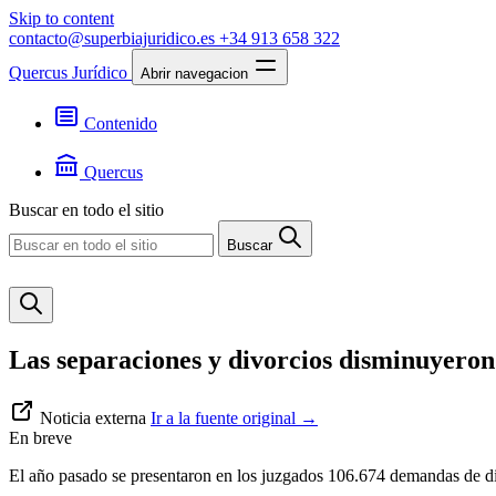
Skip to content
contacto@superbiajuridico.es
+34 913 658 322
Quercus Jurídico
Abrir navegacion
Contenido
Textos
Jurisprudencia
Quercus
Noticias
Presentación
Buscar en todo el sitio
Contacto
Buscar
Las separaciones y divorcios disminuyeron
Noticia externa
Ir a la fuente original
→
En breve
El año pasado se presentaron en los juzgados 106.674 demandas de d