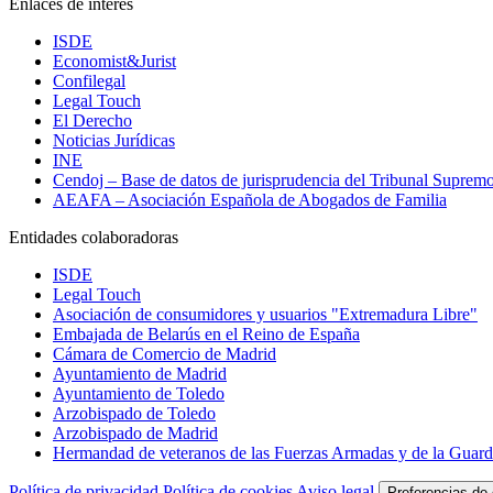
Enlaces de interés
ISDE
Economist&Jurist
Confilegal
Legal Touch
El Derecho
Noticias Jurídicas
INE
Cendoj – Base de datos de jurisprudencia del Tribunal Suprem
AEAFA – Asociación Española de Abogados de Familia
Entidades colaboradoras
ISDE
Legal Touch
Asociación de consumidores y usuarios "Extremadura Libre"
Embajada de Belarús en el Reino de España
Cámara de Comercio de Madrid
Ayuntamiento de Madrid
Ayuntamiento de Toledo
Arzobispado de Toledo
Arzobispado de Madrid
Hermandad de veteranos de las Fuerzas Armadas y de la Guardi
Política de privacidad
Política de cookies
Aviso legal
Preferencias de