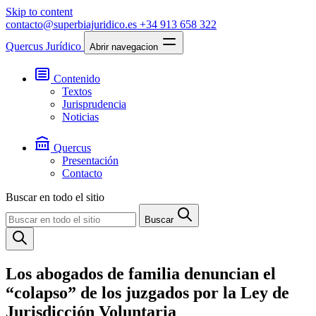
Skip to content
contacto@superbiajuridico.es
+34 913 658 322
Quercus Jurídico
Abrir navegacion
Contenido
Textos
Jurisprudencia
Noticias
Quercus
Presentación
Contacto
Buscar en todo el sitio
Buscar
Los abogados de familia denuncian el
“colapso” de los juzgados por la Ley de
Jurisdicción Voluntaria