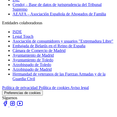
Cendoj – Base de datos de jurisprudencia del Tribunal
Supremo
AEAFA – Asociación Española de Abogados de Familia
Entidades colaboradoras
ISDE
Legal Touch
Asociación de consumidores y usuarios "Extremadura Libre"
Embajada de Belarús en el Reino de España
Cámara de Comercio de Madrid
Ayuntamiento de Madrid
Ayuntamiento de Toledo
Arzobispado de Toledo
Arzobispado de Madrid
Hermandad de veteranos de las Fuerzas Armadas y de la
Guardia Civil
Política de privacidad
Política de cookies
Aviso legal
Preferencias de cookies
Síguenos