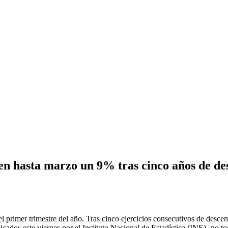
en hasta marzo un 9% tras cinco años de de
 primer trimestre del año. Tras cinco ejercicios consecutivos de desce
licados este viernes por el Instituto Nacional de Estadística (INE) -no 