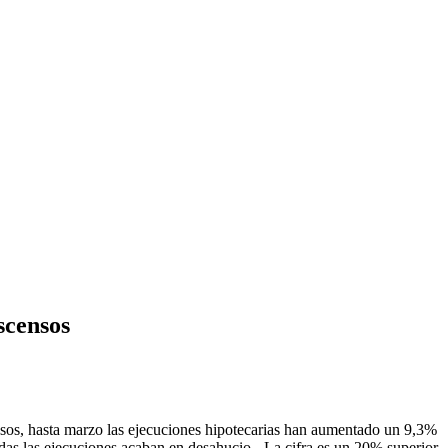
scensos
nsos, hasta marzo las ejecuciones hipotecarias han aumentado un 9,3%
todas las ejecuciones acaban en desahucio-. La cifra es un 20% superior