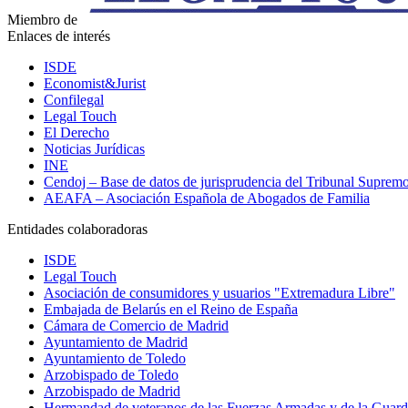
Miembro de
Enlaces de interés
ISDE
Economist&Jurist
Confilegal
Legal Touch
El Derecho
Noticias Jurídicas
INE
Cendoj – Base de datos de jurisprudencia del Tribunal Suprem
AEAFA – Asociación Española de Abogados de Familia
Entidades colaboradoras
ISDE
Legal Touch
Asociación de consumidores y usuarios "Extremadura Libre"
Embajada de Belarús en el Reino de España
Cámara de Comercio de Madrid
Ayuntamiento de Madrid
Ayuntamiento de Toledo
Arzobispado de Toledo
Arzobispado de Madrid
Hermandad de veteranos de las Fuerzas Armadas y de la Guardi