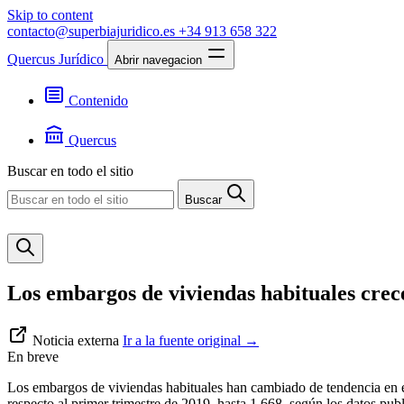
Skip to content
contacto@superbiajuridico.es
+34 913 658 322
Quercus Jurídico
Abrir navegacion
Contenido
Textos
Jurisprudencia
Quercus
Noticias
Presentación
Buscar en todo el sitio
Contacto
Buscar
Los embargos de viviendas habituales crec
Noticia externa
Ir a la fuente original
→
En breve
Los embargos de viviendas habituales han cambiado de tendencia en el
respecto al primer trimestre de 2019, hasta 1.668. según los datos pub