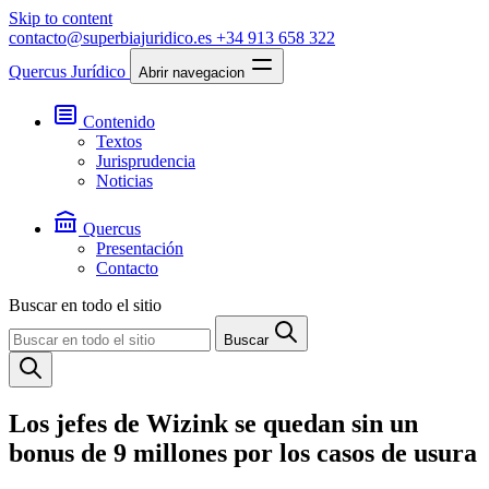
Skip to content
contacto@superbiajuridico.es
+34 913 658 322
Quercus Jurídico
Abrir navegacion
Contenido
Textos
Jurisprudencia
Noticias
Quercus
Presentación
Contacto
Buscar en todo el sitio
Buscar
Los jefes de Wizink se quedan sin un
bonus de 9 millones por los casos de usura