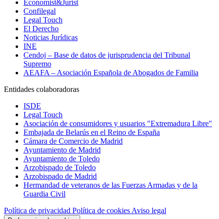
Economist&Jurist
Confilegal
Legal Touch
El Derecho
Noticias Jurídicas
INE
Cendoj – Base de datos de jurisprudencia del Tribunal
Supremo
AEAFA – Asociación Española de Abogados de Familia
Entidades colaboradoras
ISDE
Legal Touch
Asociación de consumidores y usuarios "Extremadura Libre"
Embajada de Belarús en el Reino de España
Cámara de Comercio de Madrid
Ayuntamiento de Madrid
Ayuntamiento de Toledo
Arzobispado de Toledo
Arzobispado de Madrid
Hermandad de veteranos de las Fuerzas Armadas y de la
Guardia Civil
Política de privacidad
Política de cookies
Aviso legal