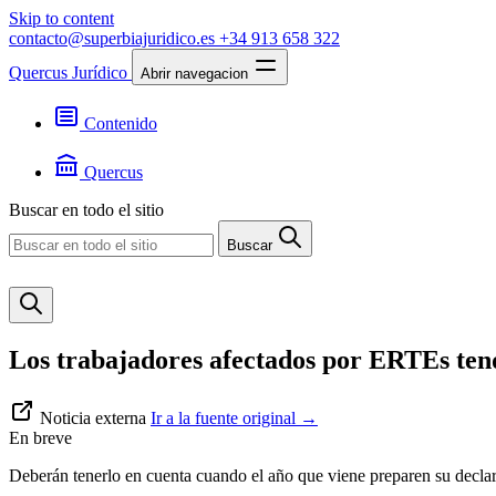
Skip to content
contacto@superbiajuridico.es
+34 913 658 322
Quercus Jurídico
Abrir navegacion
Contenido
Textos
Jurisprudencia
Quercus
Noticias
Presentación
Buscar en todo el sitio
Contacto
Buscar
Los trabajadores afectados por ERTEs tend
Noticia externa
Ir a la fuente original
→
En breve
Deberán tenerlo en cuenta cuando el año que viene preparen su decla