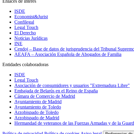
Enlaces de interés
ISDE
Economist&Jurist
Confilegal
Legal Touch
El Derecho
Noticias Jurídicas
INE
Cendoj – Base de datos de jurisprudencia del Tribunal Suprem
AEAFA – Asociación Española de Abogados de Familia
Entidades colaboradoras
ISDE
Legal Touch
Asociación de consumidores y usuarios "Extremadura Libre"
Embajada de Belarús en el Reino de España
Cámara de Comercio de Madrid
Ayuntamiento de Madrid
Ayuntamiento de Toledo
Arzobispado de Toledo
Arzobispado de Madrid
Hermandad de veteranos de las Fuerzas Armadas y de la Guardi
Política de privacidad
Política de cookies
Aviso legal
Preferencias de