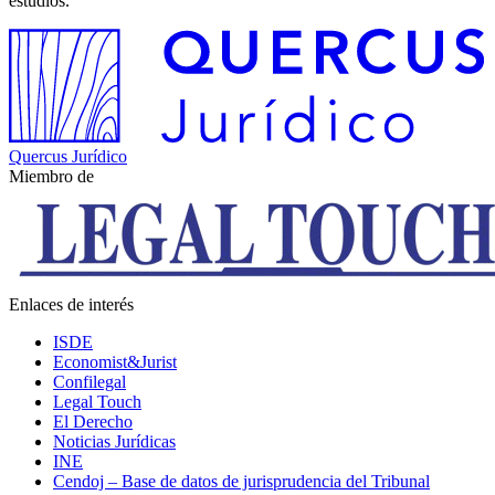
estudios.
Quercus Jurídico
Miembro de
Enlaces de interés
ISDE
Economist&Jurist
Confilegal
Legal Touch
El Derecho
Noticias Jurídicas
INE
Cendoj – Base de datos de jurisprudencia del Tribunal