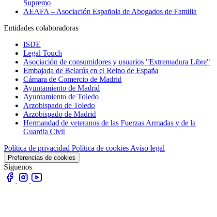
Supremo
AEAFA – Asociación Española de Abogados de Familia
Entidades colaboradoras
ISDE
Legal Touch
Asociación de consumidores y usuarios "Extremadura Libre"
Embajada de Belarús en el Reino de España
Cámara de Comercio de Madrid
Ayuntamiento de Madrid
Ayuntamiento de Toledo
Arzobispado de Toledo
Arzobispado de Madrid
Hermandad de veteranos de las Fuerzas Armadas y de la
Guardia Civil
Política de privacidad
Política de cookies
Aviso legal
Preferencias de cookies
Síguenos