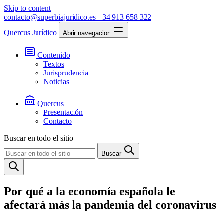
Skip to content
contacto@superbiajuridico.es
+34 913 658 322
Quercus Jurídico
Abrir navegacion
Contenido
Textos
Jurisprudencia
Noticias
Quercus
Presentación
Contacto
Buscar en todo el sitio
Buscar
Por qué a la economía española le
afectará más la pandemia del coronavirus