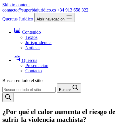
Skip to content
contacto@superbiajuridico.es
+34 913 658 322
Quercus Jurídico
Abrir navegacion
Contenido
Textos
Jurisprudencia
Noticias
Quercus
Presentación
Contacto
Buscar en todo el sitio
Buscar
¿Por qué el calor aumenta el riesgo de
sufrir la violencia machista?