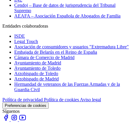
Cendoj – Base de datos de jurisprudencia del Tribunal
Supremo
AEAFA – Asociación Española de Abogados de Familia
Entidades colaboradoras
ISDE
Legal Touch
Asociación de consumidores y usuarios "Extremadura Libre"
Embajada de Belarús en el Reino de España
Cámara de Comercio de Madrid
Ayuntamiento de Madrid
Ayuntamiento de Toledo
Arzobispado de Toledo
Arzobispado de Madrid
Hermandad de veteranos de las Fuerzas Armadas y de la
Guardia Civil
Política de privacidad
Política de cookies
Aviso legal
Preferencias de cookies
Síguenos