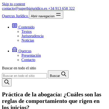
Skip to content
contacto@superbiajuridico.es
+34 913 658 322
Quercus Jurídico
Abrir navegacion
Contenido
Textos
Jurisprudencia
Noticias
Quercus
Presentación
Contacto
Buscar en todo el sitio
Buscar
Práctica de la abogacía: ¿Cuáles son las
reglas de comportamiento que rigen en
los juicios?