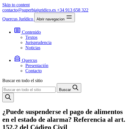
Skip to content
contacto@superbiajuridico.es
+34 913 658 322
Quercus Jurídico
Abrir navegacion
Contenido
Textos
Jurisprudencia
Noticias
Quercus
Presentación
Contacto
Buscar en todo el sitio
Buscar
¿Puede suspenderse el pago de alimentos
en el estado de alarma? Referencia al art.
152.2 del Código Civil