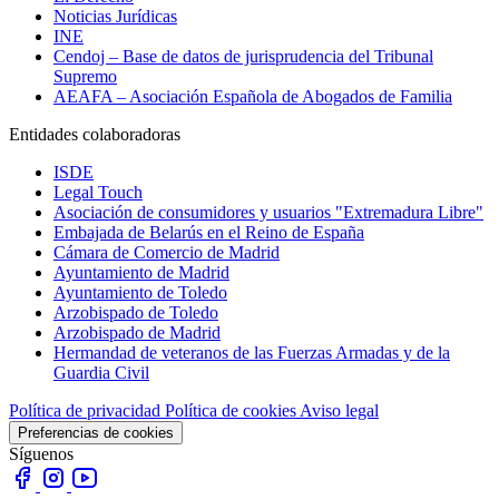
Noticias Jurídicas
INE
Cendoj – Base de datos de jurisprudencia del Tribunal
Supremo
AEAFA – Asociación Española de Abogados de Familia
Entidades colaboradoras
ISDE
Legal Touch
Asociación de consumidores y usuarios "Extremadura Libre"
Embajada de Belarús en el Reino de España
Cámara de Comercio de Madrid
Ayuntamiento de Madrid
Ayuntamiento de Toledo
Arzobispado de Toledo
Arzobispado de Madrid
Hermandad de veteranos de las Fuerzas Armadas y de la
Guardia Civil
Política de privacidad
Política de cookies
Aviso legal
Preferencias de cookies
Síguenos