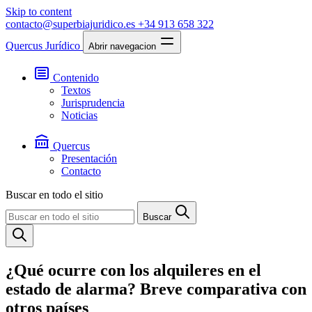
Skip to content
contacto@superbiajuridico.es
+34 913 658 322
Quercus Jurídico
Abrir navegacion
Contenido
Textos
Jurisprudencia
Noticias
Quercus
Presentación
Contacto
Buscar en todo el sitio
Buscar
¿Qué ocurre con los alquileres en el
estado de alarma? Breve comparativa con
otros países