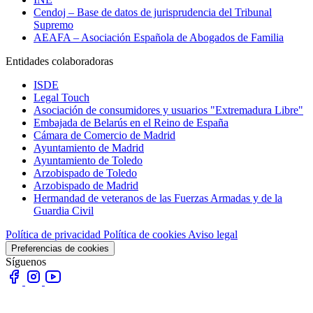
Cendoj – Base de datos de jurisprudencia del Tribunal
Supremo
AEAFA – Asociación Española de Abogados de Familia
Entidades colaboradoras
ISDE
Legal Touch
Asociación de consumidores y usuarios "Extremadura Libre"
Embajada de Belarús en el Reino de España
Cámara de Comercio de Madrid
Ayuntamiento de Madrid
Ayuntamiento de Toledo
Arzobispado de Toledo
Arzobispado de Madrid
Hermandad de veteranos de las Fuerzas Armadas y de la
Guardia Civil
Política de privacidad
Política de cookies
Aviso legal
Preferencias de cookies
Síguenos