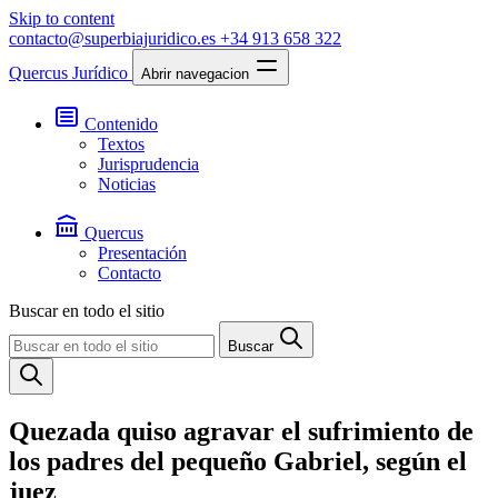
Skip to content
contacto@superbiajuridico.es
+34 913 658 322
Quercus Jurídico
Abrir navegacion
Contenido
Textos
Jurisprudencia
Noticias
Quercus
Presentación
Contacto
Buscar en todo el sitio
Buscar
Quezada quiso agravar el sufrimiento de
los padres del pequeño Gabriel, según el
juez