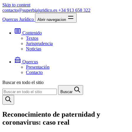
Skip to content
contacto@superbiajuridico.es
+34 913 658 322
Quercus Jurídico
Abrir navegacion
Contenido
Textos
Jurisprudencia
Noticias
Quercus
Presentación
Contacto
Buscar en todo el sitio
Buscar
Reconocimiento de paternidad y
coronavirus: caso real