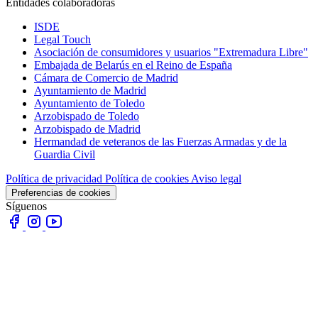
Entidades colaboradoras
ISDE
Legal Touch
Asociación de consumidores y usuarios "Extremadura Libre"
Embajada de Belarús en el Reino de España
Cámara de Comercio de Madrid
Ayuntamiento de Madrid
Ayuntamiento de Toledo
Arzobispado de Toledo
Arzobispado de Madrid
Hermandad de veteranos de las Fuerzas Armadas y de la
Guardia Civil
Política de privacidad
Política de cookies
Aviso legal
Preferencias de cookies
Síguenos