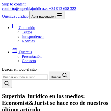
Skip to content
contacto@superbiajuridico.es
+34 913 658 322
Quercus Jurídico
Abrir navegacion
Contenido
Textos
Jurisprudencia
Noticias
Quercus
Presentación
Contacto
Buscar en todo el sitio
Buscar
Superbia Jurídico en los medios:
Economist&Jurist se hace eco de nuestros
último artículo