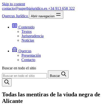
Skip to content
contacto@superbiajuridico.es
+34 913 658 322
Quercus Jurídico
Abrir navegacion
Contenido
Textos
Jurisprudencia
Noticias
Quercus
Presentación
Contacto
Buscar en todo el sitio
Buscar
Todas las mentiras de la viuda negra de
Alicante