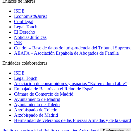
Enlaces de interés
ISDE
Economist&Jurist
Confilegal
Legal Touch
El Derecho
Noticias Jurídicas
INE
Cendoj – Base de datos de jurisprudencia del Tribunal Suprem
AEAFA – Asociación Española de Abogados de Familia
Entidades colaboradoras
ISDE
Legal Touch
Asociación de consumidores y usuarios "Extremadura Libre"
Embajada de Belarús en el Reino de España
Cámara de Comercio de Madrid
Ayuntamiento de Madrid
Ayuntamiento de Toledo
Arzobispado de Toledo
Arzobispado de Madrid
Hermandad de veteranos de las Fuerzas Armadas y de la Guardi
Política de privacidad
Política de cookies
Aviso legal
Preferencias de