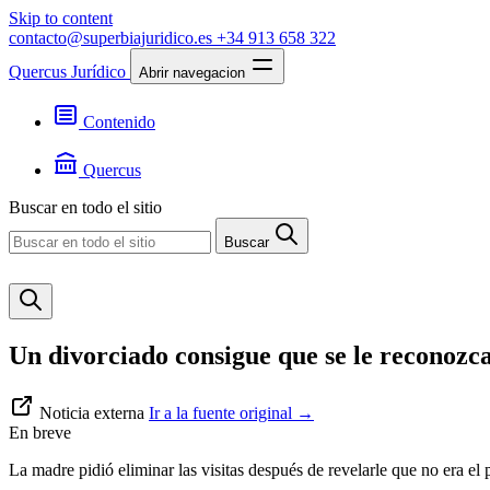
Skip to content
contacto@superbiajuridico.es
+34 913 658 322
Quercus Jurídico
Abrir navegacion
Contenido
Textos
Jurisprudencia
Quercus
Noticias
Presentación
Buscar en todo el sitio
Contacto
Buscar
Un divorciado consigue que se le reconozca 
Noticia externa
Ir a la fuente original
→
En breve
La madre pidió eliminar las visitas después de revelarle que no era el 