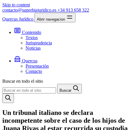
Skip to content
contacto@superbiajuridico.es
+34 913 658 322
Quercus Jurídico
Abrir navegacion
Contenido
Textos
Jurisprudencia
Noticias
Quercus
Presentación
Contacto
Buscar en todo el sitio
Buscar
Un tribunal italiano se declara
incompetente sobre el caso de los hijos de
Juana Rivas al estar recurrida su custodia