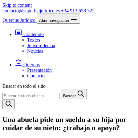
Skip to content
contacto@superbiajuridico.es
+34 913 658 322
Quercus Jurídico
Abrir navegacion
Contenido
Textos
Jurisprudencia
Noticias
Quercus
Presentación
Contacto
Buscar en todo el sitio
Buscar
Una abuela pide un sueldo a su hija por
cuidar de su nieto: ¿trabajo o apoyo?