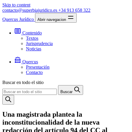
Skip to content
contacto@superbiajuridico.es
+34 913 658 322
Quercus Jurídico
Abrir navegacion
Contenido
Textos
Jurisprudencia
Noticias
Quercus
Presentación
Contacto
Buscar en todo el sitio
Buscar
Una magistrada plantea la
inconstitucionalidad de la nueva
redacción del artículo 94 del CC al