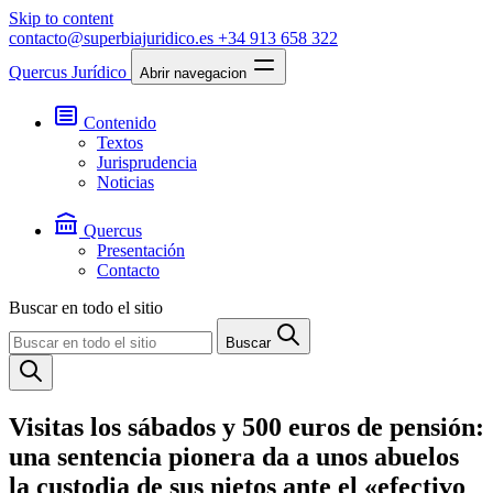
Skip to content
contacto@superbiajuridico.es
+34 913 658 322
Quercus Jurídico
Abrir navegacion
Contenido
Textos
Jurisprudencia
Noticias
Quercus
Presentación
Contacto
Buscar en todo el sitio
Buscar
Visitas los sábados y 500 euros de pensión:
una sentencia pionera da a unos abuelos
la custodia de sus nietos ante el «efectivo