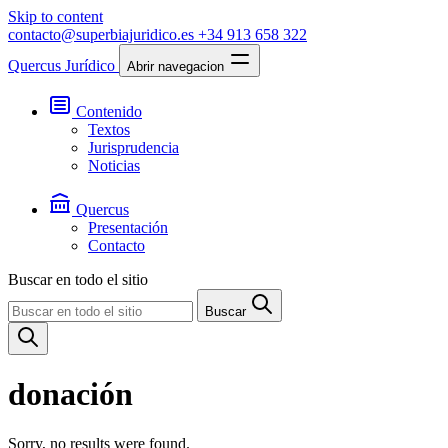
Skip to content
contacto@superbiajuridico.es
+34 913 658 322
Quercus Jurídico
Abrir navegacion
Contenido
Textos
Jurisprudencia
Noticias
Quercus
Presentación
Contacto
Buscar en todo el sitio
Buscar
donación
Sorry, no results were found.